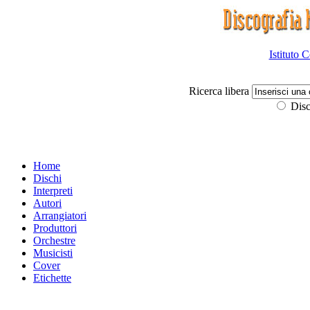
Istituto 
Ricerca libera
Disc
Home
Dischi
Interpreti
Autori
Arrangiatori
Produttori
Orchestre
Musicisti
Cover
Etichette