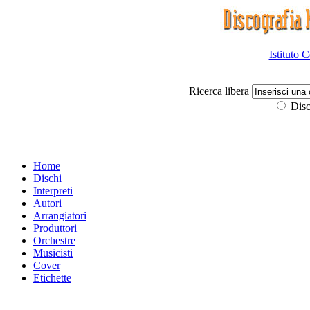
Istituto 
Ricerca libera
Disc
Home
Dischi
Interpreti
Autori
Arrangiatori
Produttori
Orchestre
Musicisti
Cover
Etichette