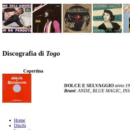
Discografia di
Togo
Copertina
DOLCE E SELVAGGIO
anno 1
Brani
: ANDE, BLUE MAGIC, I
Home
Dischi