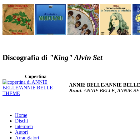
Discografia di
"King" Alvin Set
Copertina
ANNIE BELLE/ANNIE BELL
Brani
: ANNIE BELLE, ANNIE B
Home
Dischi
Interpreti
Autori
Arrangiatori