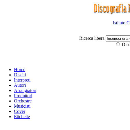
Istituto 
Ricerca libera
Disc
Home
Dischi
Interpreti
Autori
Arrangiatori
Produttori
Orchestre
Musicisti
Cover
Etichette