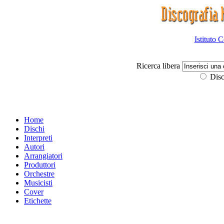
Istituto 
Ricerca libera
Disc
Home
Dischi
Interpreti
Autori
Arrangiatori
Produttori
Orchestre
Musicisti
Cover
Etichette