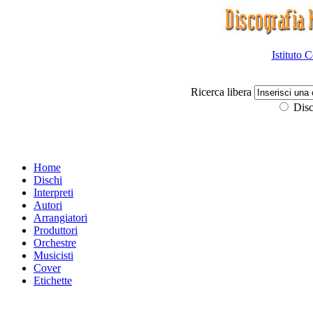
Istituto 
Ricerca libera
Disc
Home
Dischi
Interpreti
Autori
Arrangiatori
Produttori
Orchestre
Musicisti
Cover
Etichette