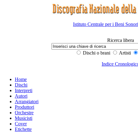
Istituto Centrale per i Beni Sonor
Ricerca libera
Dischi o brani
Artisti
Indice Cronologic
Home
Dischi
Interpreti
Autori
Arrangiatori
Produttori
Orchestre
Musicisti
Cover
Etichette