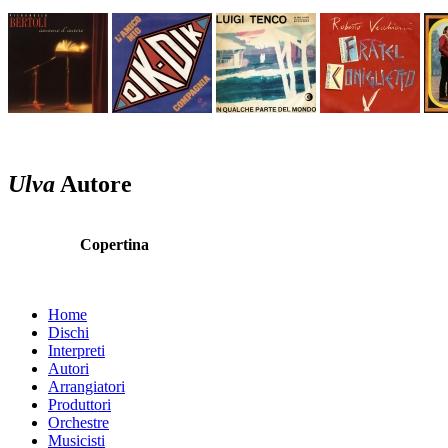
Ulva
Autore
Copertina
Home
Dischi
Interpreti
Autori
Arrangiatori
Produttori
Orchestre
Musicisti