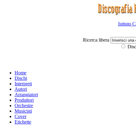
Istituto 
Ricerca libera
Disc
Home
Dischi
Interpreti
Autori
Arrangiatori
Produttori
Orchestre
Musicisti
Cover
Etichette