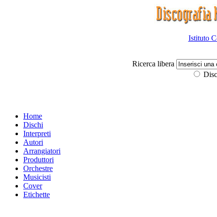
Istituto 
Ricerca libera
Disc
Home
Dischi
Interpreti
Autori
Arrangiatori
Produttori
Orchestre
Musicisti
Cover
Etichette