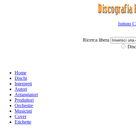
Istituto 
Ricerca libera
Disc
Home
Dischi
Interpreti
Autori
Arrangiatori
Produttori
Orchestre
Musicisti
Cover
Etichette