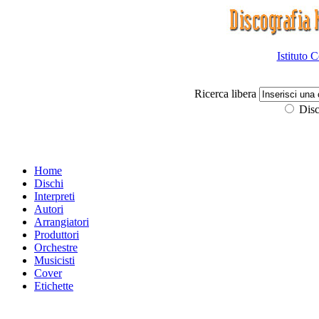
Istituto 
Ricerca libera
Disc
Home
Dischi
Interpreti
Autori
Arrangiatori
Produttori
Orchestre
Musicisti
Cover
Etichette