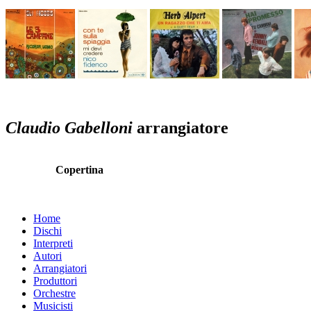
Claudio Gabelloni
arrangiatore
Copertina
Home
Dischi
Interpreti
Autori
Arrangiatori
Produttori
Orchestre
Musicisti