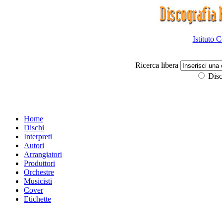
Istituto 
Ricerca libera
Disc
Home
Dischi
Interpreti
Autori
Arrangiatori
Produttori
Orchestre
Musicisti
Cover
Etichette