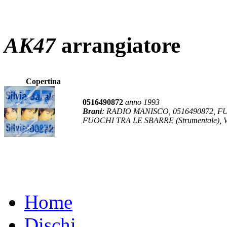
AK47
arrangiatore
Copertina
0516490872
anno 1993
Brani
: RADIO MANISCO, 0516490872, FU
FUOCHI TRA LE SBARRE (Strumentale), VI
Home
Dischi