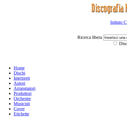
Istituto 
Ricerca libera
Disc
Home
Dischi
Interpreti
Autori
Arrangiatori
Produttori
Orchestre
Musicisti
Cover
Etichette