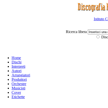
Istituto 
Ricerca libera
Disc
Home
Dischi
Interpreti
Autori
Arrangiatori
Produttori
Orchestre
Musicisti
Cover
Etichette