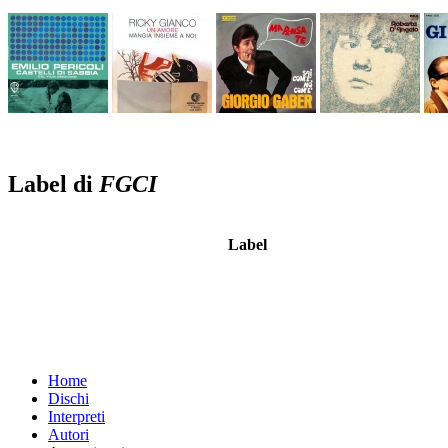
Label di
FGCI
Label
Home
Dischi
Interpreti
Autori