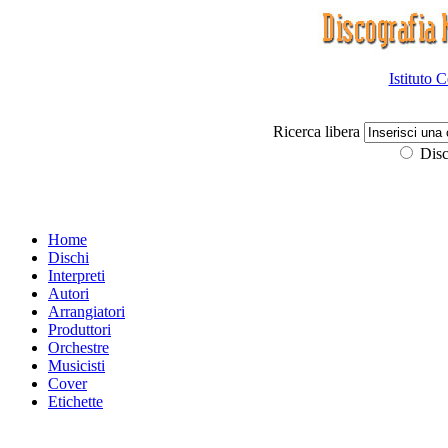
Istituto 
Ricerca libera
Disc
Home
Dischi
Interpreti
Autori
Arrangiatori
Produttori
Orchestre
Musicisti
Cover
Etichette