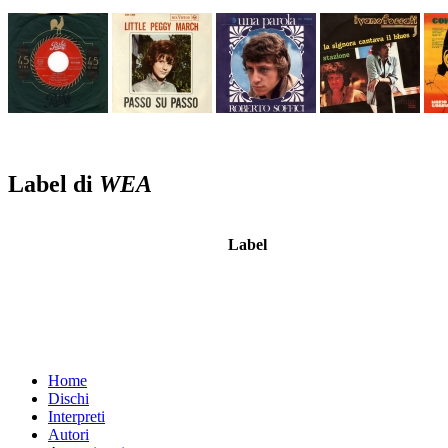
Label di
WEA
Label
Home
Dischi
Interpreti
Autori