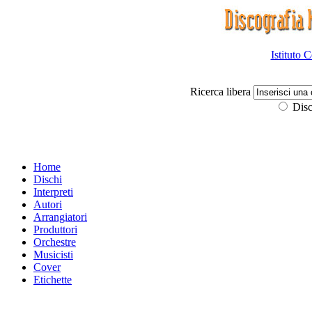
Istituto 
Ricerca libera
Disc
Home
Dischi
Interpreti
Autori
Arrangiatori
Produttori
Orchestre
Musicisti
Cover
Etichette