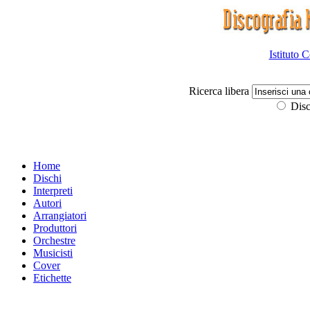
Istituto 
Ricerca libera
Disc
Home
Dischi
Interpreti
Autori
Arrangiatori
Produttori
Orchestre
Musicisti
Cover
Etichette