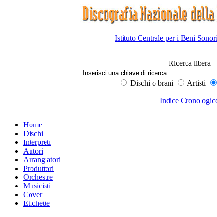
Istituto Centrale per i Beni Sonor
Ricerca libera
Dischi o brani
Artisti
Indice Cronologic
Home
Dischi
Interpreti
Autori
Arrangiatori
Produttori
Orchestre
Musicisti
Cover
Etichette