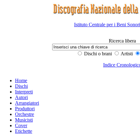
Istituto Centrale per i Beni Sonor
Ricerca libera
Dischi o brani
Artisti
Indice Cronologic
Home
Dischi
Interpreti
Autori
Arrangiatori
Produttori
Orchestre
Musicisti
Cover
Etichette