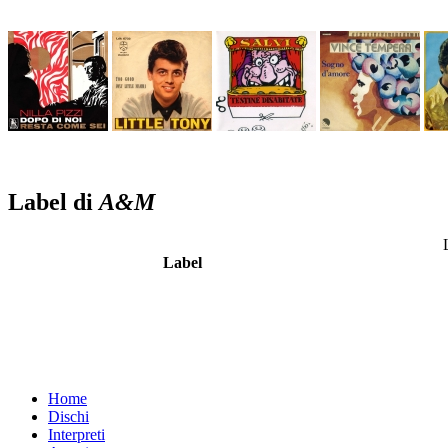
Label di
A&M
Label
Home
Dischi
Interpreti