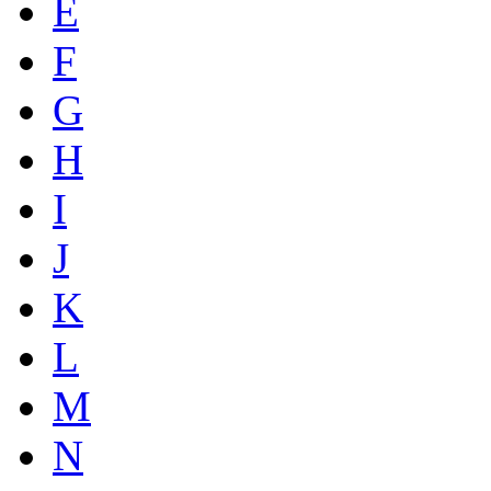
E
F
G
H
I
J
K
L
M
N