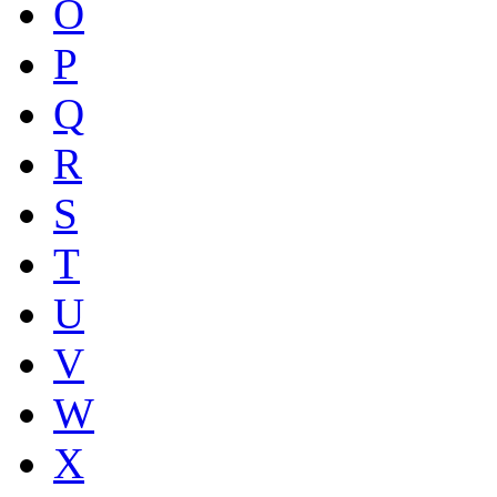
O
P
Q
R
S
T
U
V
W
X