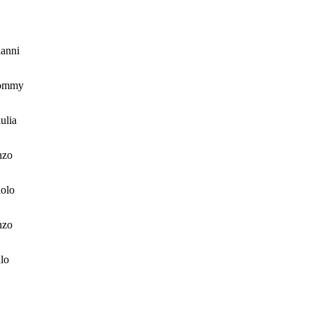
anni
ommy
ulia
nzo
olo
nzo
alo