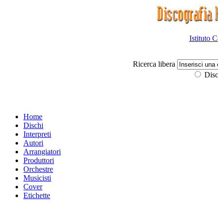
Istituto 
Ricerca libera
Disc
Home
Dischi
Interpreti
Autori
Arrangiatori
Produttori
Orchestre
Musicisti
Cover
Etichette