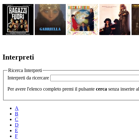
Interpreti
Ricerca Interpreti
Interpreti da ricercare
Per avere l'elenco completo premi il pulsante
cerca
senza inserire al
A
B
C
D
E
F