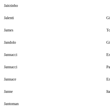
Jairzinho
Jalenti
Gi
James
T
Jandolo
Gi
Jannacci
E
Jannacci
Pa
Jannace
E
Janne
It
Jantoman