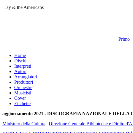
Jay & the Americans
Primo
Home
Dischi
Interpreti
Autori
Arrangiatori
Produttori
Orchestre
Musicisti
Cover
Etichette
aggiornamento 2021 - DISCOGRAFIA NAZIONALE DELL
Ministero della Cultura
|
Direzione Generale Biblioteche e Diritto d'A