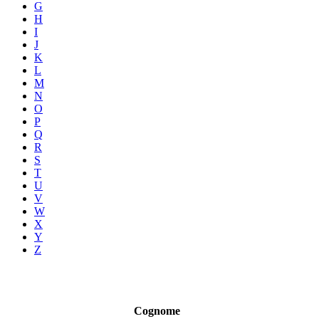
G
H
I
J
K
L
M
N
O
P
Q
R
S
T
U
V
W
X
Y
Z
Cognome