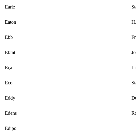
Earle
St
Eaton
H
Ebb
Fr
Ebrat
Jo
Eça
Lu
Eco
St
Eddy
D
Edens
R
Edipo