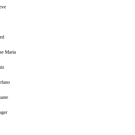
eve
.
ed
se Maria
iz
efano
uane
oger