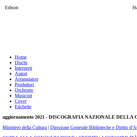
Edison
Ha
Home
Dischi
Interpreti
Autori
Arrangiatori
Produttori
Orchestre
Musicisti
Cover
Etichette
aggiornamento 2021 - DISCOGRAFIA NAZIONALE DELL
Ministero della Cultura
|
Direzione Generale Biblioteche e Diritto d'A