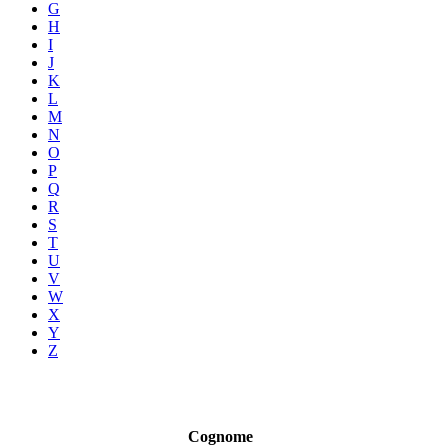
G
H
I
J
K
L
M
N
O
P
Q
R
S
T
U
V
W
X
Y
Z
Cognome