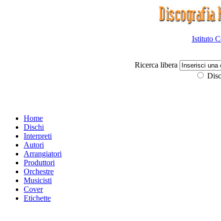
Istituto 
Ricerca libera
Disc
Home
Dischi
Interpreti
Autori
Arrangiatori
Produttori
Orchestre
Musicisti
Cover
Etichette