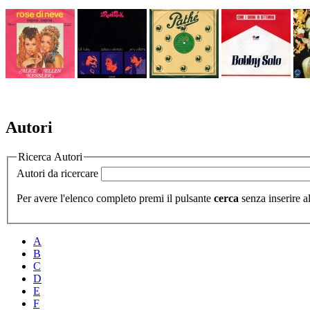
Autori
Ricerca Autori
Autori da ricercare
Per avere l'elenco completo premi il pulsante
cerca
senza inserire al
A
B
C
D
E
F