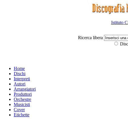
Istituto 
Ricerca libera
Disc
Home
Dischi
Interpreti
Autori
Arrangiatori
Produttori
Orchestre
Musicisti
Cover
Etichette