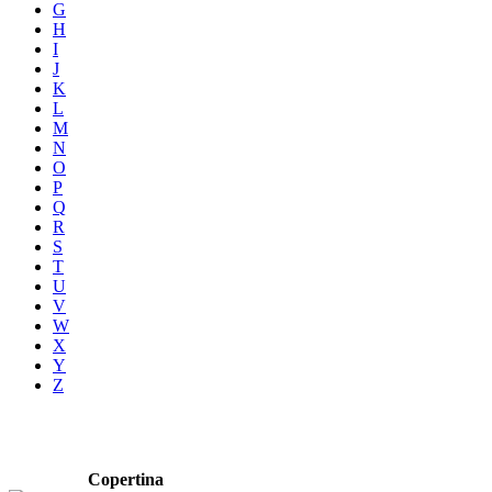
G
H
I
J
K
L
M
N
O
P
Q
R
S
T
U
V
W
X
Y
Z
Copertina