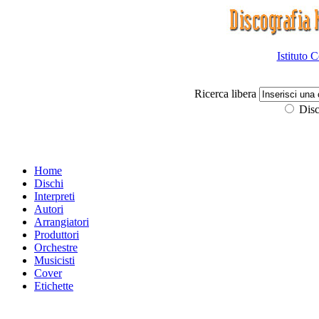
Istituto 
Ricerca libera
Disc
Home
Dischi
Interpreti
Autori
Arrangiatori
Produttori
Orchestre
Musicisti
Cover
Etichette