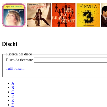
Dischi
Ricerca del disco
Disco da ricercare
Tutti i dischi
A
B
C
D
E
F