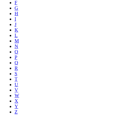
F
G
H
I
J
K
L
M
N
O
P
Q
R
S
T
U
V
W
X
Y
Z