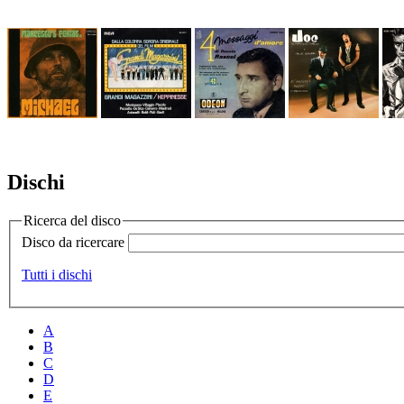
Dischi
Ricerca del disco
Disco da ricercare
Tutti i dischi
A
B
C
D
E