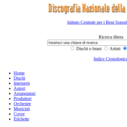
Istituto Centrale per i Beni Sonor
Ricerca libera
Dischi o brani
Artisti
Indice Cronologic
Home
Dischi
Interpreti
Autori
Arrangiatori
Produttori
Orchestre
Musicisti
Cover
Etichette