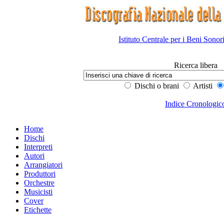
Istituto Centrale per i Beni Sonor
Ricerca libera
Dischi o brani
Artisti
Indice Cronologic
Home
Dischi
Interpreti
Autori
Arrangiatori
Produttori
Orchestre
Musicisti
Cover
Etichette