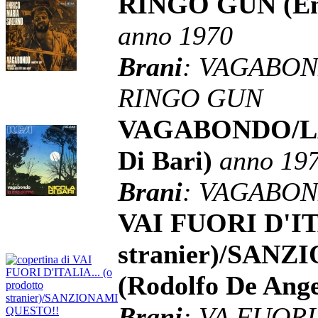
RINGO GUN (Enr
anno 1970
Brani
: VAGABON
RINGO GUN
VAGABONDO/LA
Di Bari)
anno 19
Brani
: VAGABON
VAI FUORI D'ITA
stranier)/SAN
(Rodolfo De Ange
Brani
: VA FUORI 