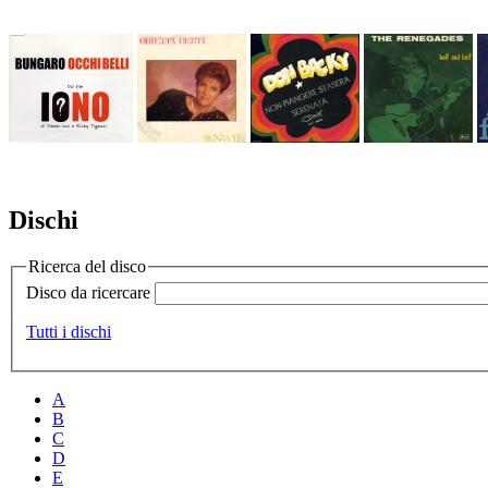
Dischi
Ricerca del disco
Disco da ricercare
Tutti i dischi
A
B
C
D
E