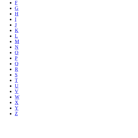
F
G
H
I
J
K
L
M
N
O
P
Q
R
S
T
U
V
W
X
Y
Z