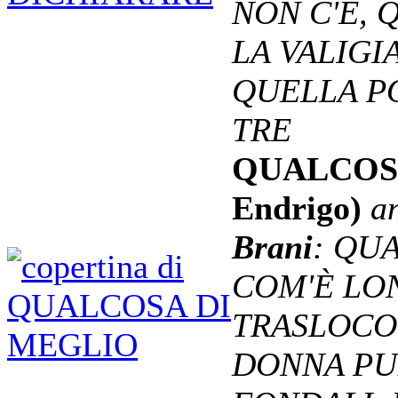
NON C'È, 
LA VALIGI
QUELLA PO
TRE
QUALCOSA
Endrigo)
a
Brani
: QU
COM'È LON
TRASLOCO
DONNA PUB