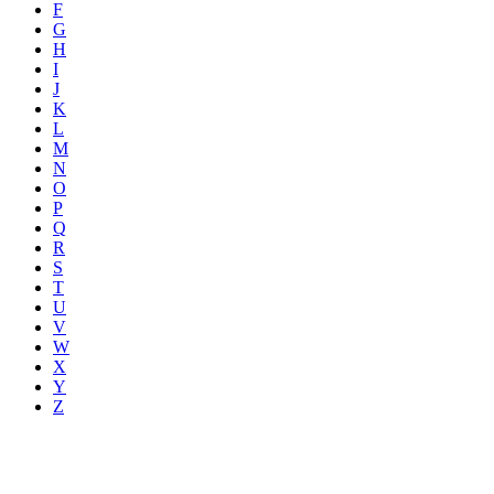
F
G
H
I
J
K
L
M
N
O
P
Q
R
S
T
U
V
W
X
Y
Z