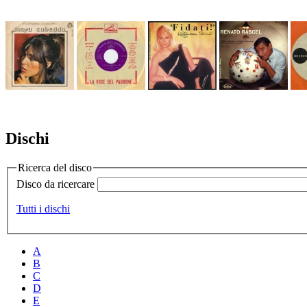
Dischi
Ricerca del disco
Disco da ricercare
Tutti i dischi
A
B
C
D
E