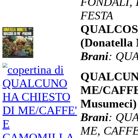
FONDALI, 
FESTA
QUALCOSA
(Donatella
Brani
: QU
QUALCUN
ME/CAFFE
Musumeci
Brani
: QU
ME, CAFF