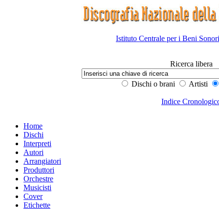
Istituto Centrale per i Beni Sonor
Ricerca libera
Dischi o brani
Artisti
Indice Cronologic
Home
Dischi
Interpreti
Autori
Arrangiatori
Produttori
Orchestre
Musicisti
Cover
Etichette