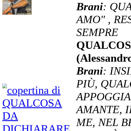
Brani
: QU
AMO" , RE
SEMPRE
QUALCOS
(Alessandr
Brani
: INS
PIÙ, QUAL
APPOGGIAT
AMANTE, I
ME, NEL B