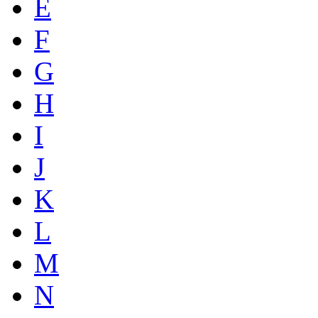
E
F
G
H
I
J
K
L
M
N