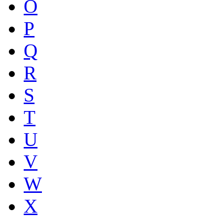
O
P
Q
R
S
T
U
V
W
X