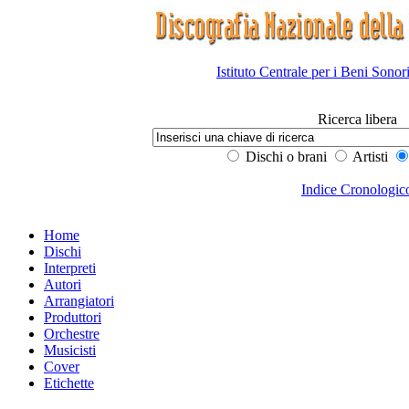
Istituto Centrale per i Beni Sonor
Ricerca libera
Dischi o brani
Artisti
Indice Cronologic
Home
Dischi
Interpreti
Autori
Arrangiatori
Produttori
Orchestre
Musicisti
Cover
Etichette