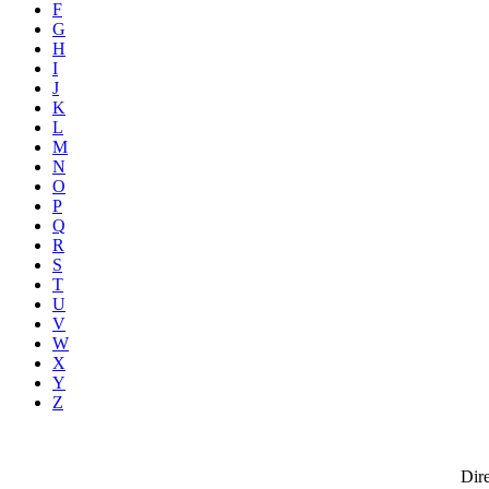
F
G
H
I
J
K
L
M
N
O
P
Q
R
S
T
U
V
W
X
Y
Z
Dire