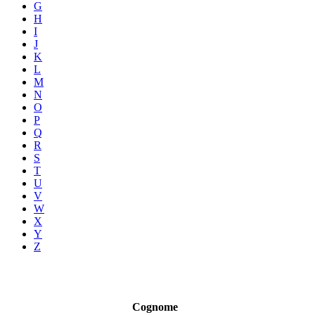
G
H
I
J
K
L
M
N
O
P
Q
R
S
T
U
V
W
X
Y
Z
Cognome