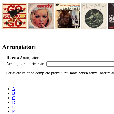
Arrangiatori
Ricerca Arrangiatori
Arrangiatori da ricercare
Per avere l'elenco completo premi il pulsante
cerca
senza inserire al
A
B
C
D
E
F