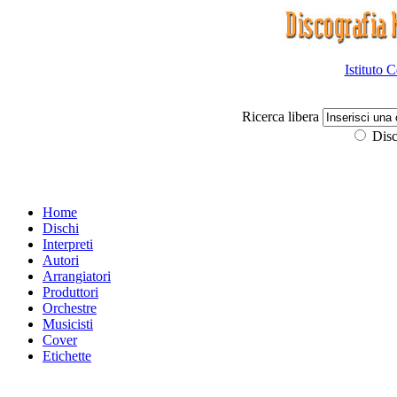
Istituto 
Ricerca libera
Disc
Home
Dischi
Interpreti
Autori
Arrangiatori
Produttori
Orchestre
Musicisti
Cover
Etichette