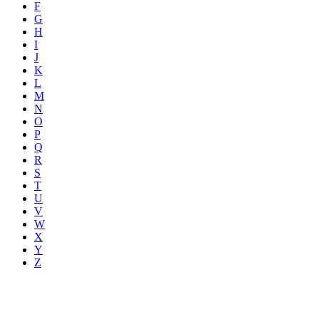
F
G
H
I
J
K
L
M
N
O
P
Q
R
S
T
U
V
W
X
Y
Z