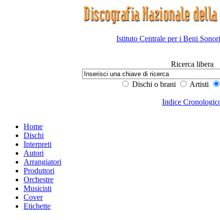
Istituto Centrale per i Beni Sonor
Ricerca libera
Dischi o brani
Artisti
Indice Cronologic
Home
Dischi
Interpreti
Autori
Arrangiatori
Produttori
Orchestre
Musicisti
Cover
Etichette