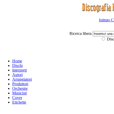
Istituto 
Ricerca libera
Disc
Home
Dischi
Interpreti
Autori
Arrangiatori
Produttori
Orchestre
Musicisti
Cover
Etichette