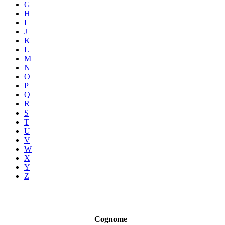
G
H
I
J
K
L
M
N
O
P
Q
R
S
T
U
V
W
X
Y
Z
Cognome