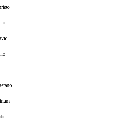
risto
ino
avid
ino
aetano
iriam
to