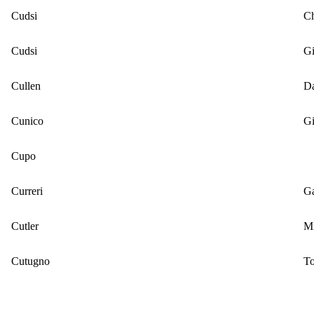
Cudsi
Ch
Cudsi
G
Cullen
D
Cunico
G
Cupo
Curreri
G
Cutler
M
Cutugno
To