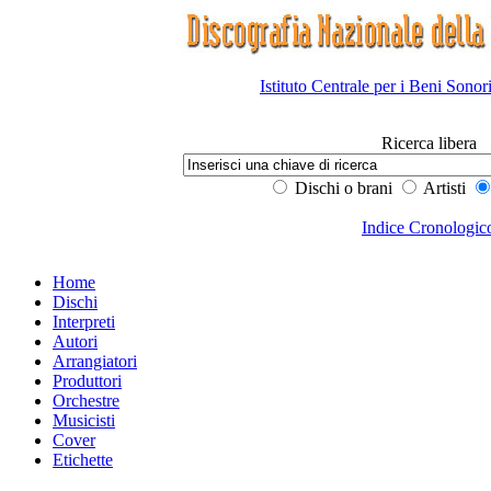
Istituto Centrale per i Beni Sonor
Ricerca libera
Dischi o brani
Artisti
Indice Cronologic
Home
Dischi
Interpreti
Autori
Arrangiatori
Produttori
Orchestre
Musicisti
Cover
Etichette