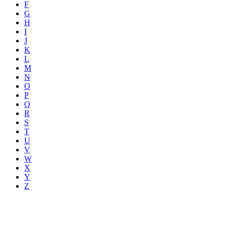
F
G
H
I
J
K
L
M
N
O
P
Q
R
S
T
U
V
W
X
Y
Z