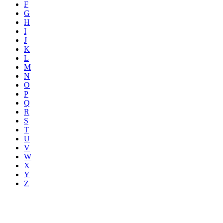
F
G
H
I
J
K
L
M
N
O
P
Q
R
S
T
U
V
W
X
Y
Z