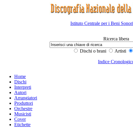
Istituto Centrale per i Beni Sonor
Ricerca libera
Dischi o brani
Artisti
Indice Cronologic
Home
Dischi
Interpreti
Autori
Arrangiatori
Produttori
Orchestre
Musicisti
Cover
Etichette