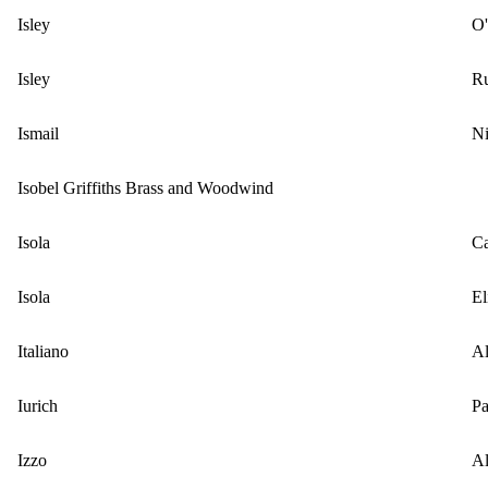
Isley
O'
Isley
R
Ismail
Ni
Isobel Griffiths Brass and Woodwind
Isola
Ca
Isola
El
Italiano
Al
Iurich
Pa
Izzo
Al