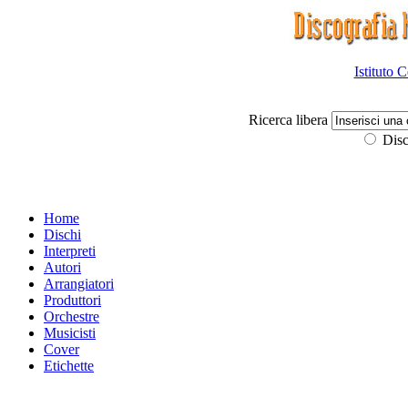
Istituto 
Ricerca libera
Disc
Home
Dischi
Interpreti
Autori
Arrangiatori
Produttori
Orchestre
Musicisti
Cover
Etichette