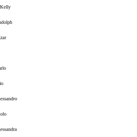
Kelly
udolph
zar
rlo
io
essandro
olo
essandra