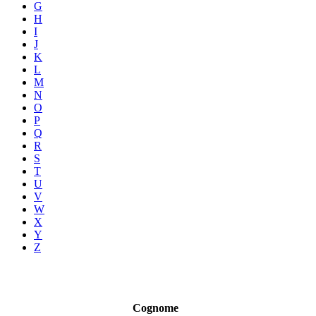
G
H
I
J
K
L
M
N
O
P
Q
R
S
T
U
V
W
X
Y
Z
Cognome