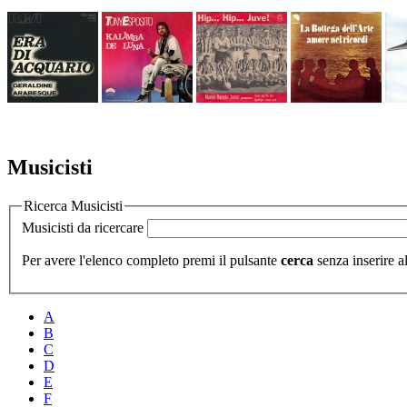
Musicisti
Ricerca Musicisti
Musicisti da ricercare
Per avere l'elenco completo premi il pulsante
cerca
senza inserire al
A
B
C
D
E
F