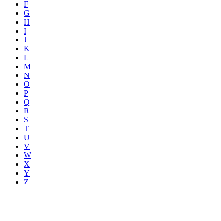
F
G
H
I
J
K
L
M
N
O
P
Q
R
S
T
U
V
W
X
Y
Z