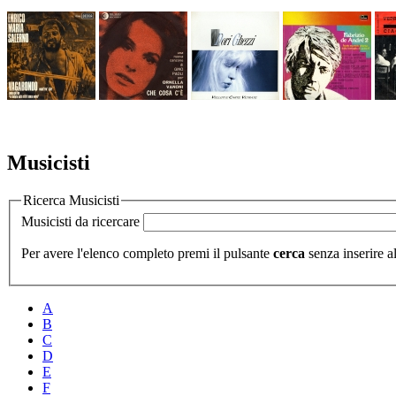
Musicisti
Ricerca Musicisti
Musicisti da ricercare
Per avere l'elenco completo premi il pulsante
cerca
senza inserire al
A
B
C
D
E
F