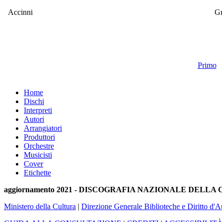
Accinni
Gr
Primo
Home
Dischi
Interpreti
Autori
Arrangiatori
Produttori
Orchestre
Musicisti
Cover
Etichette
aggiornamento 2021 - DISCOGRAFIA NAZIONALE DELL
Ministero della Cultura
|
Direzione Generale Biblioteche e Diritto d'A