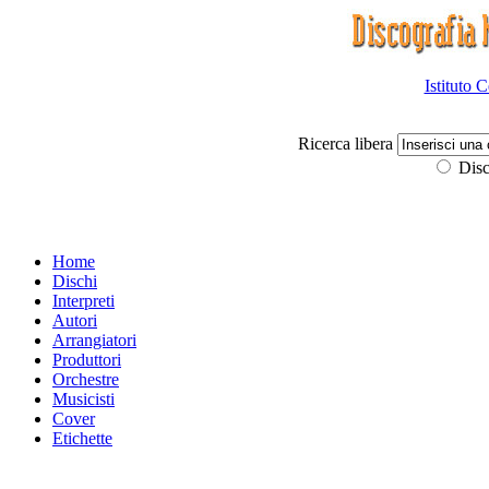
Istituto 
Ricerca libera
Disc
Home
Dischi
Interpreti
Autori
Arrangiatori
Produttori
Orchestre
Musicisti
Cover
Etichette