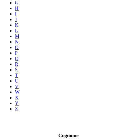
G
H
I
J
K
L
M
N
O
P
Q
R
S
T
U
V
W
X
Y
Z
Cognome