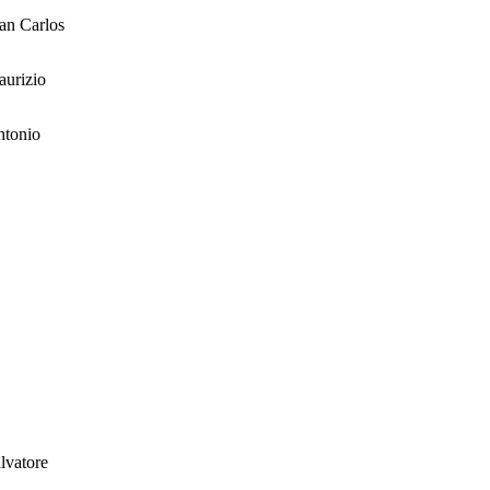
an Carlos
urizio
tonio
lvatore