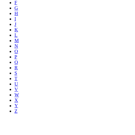
F
G
H
I
J
K
L
M
N
O
P
Q
R
S
T
U
V
W
X
Y
Z