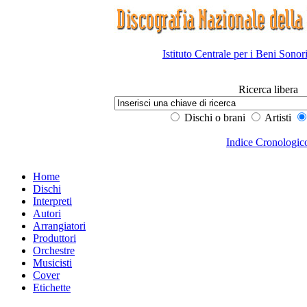
Istituto Centrale per i Beni Sonor
Ricerca libera
Dischi o brani
Artisti
Indice Cronologic
Home
Dischi
Interpreti
Autori
Arrangiatori
Produttori
Orchestre
Musicisti
Cover
Etichette