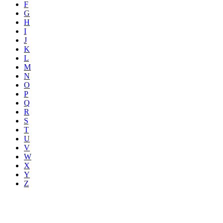
F
G
H
I
J
K
L
M
N
O
P
Q
R
S
T
U
V
W
X
Y
Z