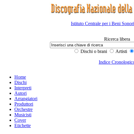
Istituto Centrale per i Beni Sonor
Ricerca libera
Dischi o brani
Artisti
Indice Cronologic
Home
Dischi
Interpreti
Autori
Arrangiatori
Produttori
Orchestre
Musicisti
Cover
Etichette