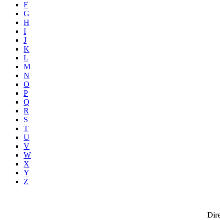
F
G
H
I
J
K
L
M
N
O
P
Q
R
S
T
U
V
W
X
Y
Z
Dire