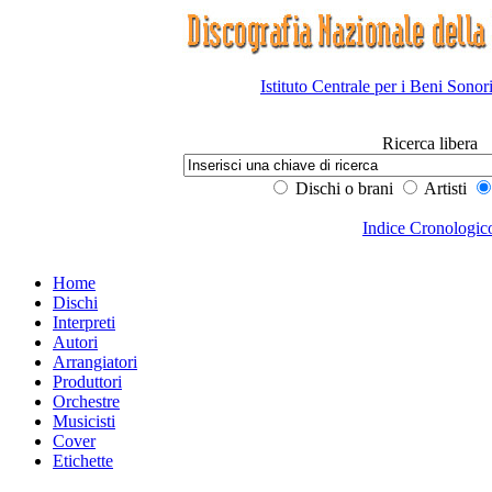
Istituto Centrale per i Beni Sonor
Ricerca libera
Dischi o brani
Artisti
Indice Cronologic
Home
Dischi
Interpreti
Autori
Arrangiatori
Produttori
Orchestre
Musicisti
Cover
Etichette