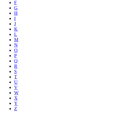
F
G
H
I
J
K
L
M
N
O
P
Q
R
S
T
U
V
W
X
Y
Z